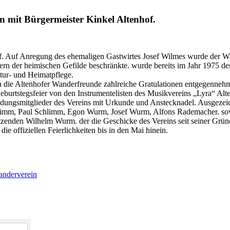
n mit Bürgermeister Kinkel Altenhof.
of. Auf Anregung des ehemaligen Gastwirtes Josef Wilmes wurde der 
dern der heimischen Gefilde beschränkte. wurde bereits im Jahr 1975 
atur- und Heimatpflege.
ten die Altenhofer Wanderfreunde zahlreiche Gratulationen entgeg
urtstegsfeier von den Instrumentelisten des Musikvereins „Lyra“ Altenh
undungsmitglieder des Vereins mit Urkunde und Anstecknadel. Ausgezeic
chlimm, Paul Schlimm, Egon Wurm, Josef Wurm, Alfons Rademacher. s
zenden Wilhelm Wurm. der die Geschicke des Vereins seit seiner Gründu
ie offiziellen Feierlichkeiten bis in den Mai hinein.
anderverein