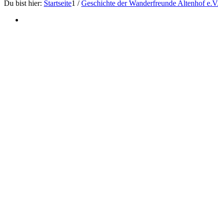
Du bist hier:
Startseite
1
/
Geschichte der Wanderfreunde Altenhof e.V