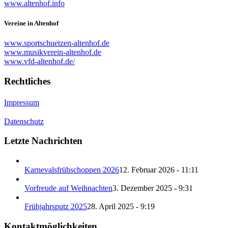
www.altenhof.info
Vereine in Altenhof
www.sportschuetzen-altenhof.de
www.musikverein-altenhof.de
www.vfd-altenhof.de/
Rechtliches
Impressum
Datenschutz
Letzte Nachrichten
Karnevalsfrühschoppen 2026
12. Februar 2026 - 11:11
Vorfreude auf Weihnachten
3. Dezember 2025 - 9:31
Frühjahrsputz 2025
28. April 2025 - 9:19
Kontaktmöglichkeiten