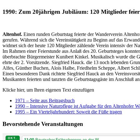
1990: Zum 20jährigen Jubiläum: 120 Mitglieder feier
Altenhof.
Einen runden Geburtstag feierte der Wanderverein Altenh
gerufen. Während sich die Vereinstätigkeit zu Beginn auf das Erwan
widmet sich der heute 120 Mitglieder zählende Verein intensiv der N
Im Rahmen einer Feierstunde aus Anlaß des 20. Geburtsteges konn
überbrachte Bürgermeister Kunibert Kinkel. Musikalisch wurde die Geb
ehrte der 2. Vorsitzende. Siegfried Hauck. die 13 noch lebenden Gr
Alfes, Günther Buchen, Alois Halbe, Friedhelm Scheppe, Albert S
Einen besonderen Dank richtete Siegfried Hauck an den Vereinsvorsit
Musikanten feierten und tanzten die Geburtstagsgäste im Anschluß an d
Klicke hier, um Ihren eigenen Text einzufügen
1971 – Seite aus Beitragsbuch
1990 – Intensive Naturpflege ist Aufgabe für den Altenhofer W
1995 – Ein Vierteljahrhundert: Soweit die Füße tragen
Bevorstehende Veranstaltungen
OKT.
11:00
Bayrischer-Frühschoppen an der W...