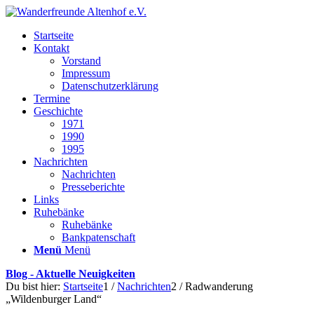
Startseite
Kontakt
Vorstand
Impressum
Datenschutzerklärung
Termine
Geschichte
1971
1990
1995
Nachrichten
Nachrichten
Presseberichte
Links
Ruhebänke
Ruhebänke
Bankpatenschaft
Menü
Menü
Blog - Aktuelle Neuigkeiten
Du bist hier:
Startseite
1
/
Nachrichten
2
/
Radwanderung
„Wildenburger Land“