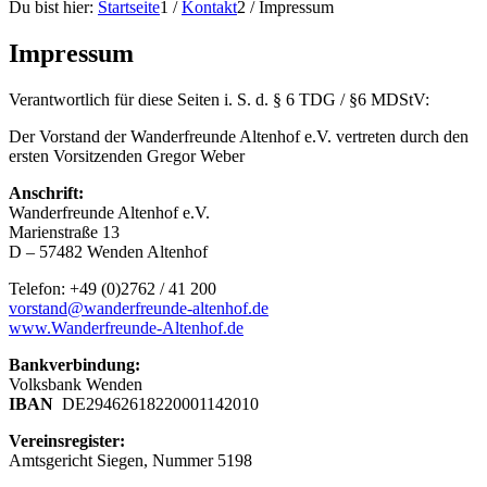
Du bist hier:
Startseite
1
/
Kontakt
2
/
Impressum
Impressum
Verantwortlich für diese Seiten i. S. d. § 6 TDG / §6 MDStV:
Der Vorstand der Wanderfreunde Altenhof e.V. vertreten durch den
ersten Vorsitzenden Gregor Weber
Anschrift:
Wanderfreunde Altenhof e.V.
Marienstraße 13
D – 57482 Wenden Altenhof
Telefon: +49 (0)2762 / 41 200
vorstand@wanderfreunde-altenhof.de
www.Wanderfreunde-Altenhof.de
Bankverbindung:
Volksbank Wenden
IBAN
DE29462618220001142010
Vereinsregister:
Amtsgericht Siegen, Nummer 5198