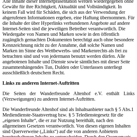
Alle Inhalte dieser Internetpräsentation werden wiedergegeben ohne
Gewähr für ihre Richtigkeit, Aktualität und Vollständigkeit. In
keinem Fall wird für Schäden, die sich aus der Verwendung der
abgerufenen Informationen ergeben, eine Haftung übernommen. Für
die Inhalte der über Hyperlinks verbundenen Angebote auf andere
Internet-Seiten sind die jeweiligen Betreiber verantwortlich. Die
Wiedergabe von Namen und Marken sowie in den öffentlich
zugänglich gemachten Dokumenten berechtigt auch ohne besondere
Kennzeichnung nicht zu der Annahme, daß solche Namen und
Marken im Sinne des Wettbewerbs- und Markenrechts als frei zu
betrachten sind und von jedermann benutzt werden dürfen. Alle
angebotenen Inhalte und Dienste sowie sämtliches mit dieser Seite
zusammenhängendes Tun, Dulden oder Unterlassen unterliegt
ausschließlich deutschem Recht.
Links zu anderen Internet-Auftritten
Die Seiten der Wanderfreunde Altenhof e.V. enthält Links
(Verzweigungen) zu anderen Internet-Auftritten.
Die Wanderfreunde Altenhof sind als Inhaltsanbieter nach § 5 Abs.1
Mediendienste-Staatsvertrag bzw. § 5 Teledienstegesetz für die
„eigenen Inhalte“, die er zur Nutzung bereithält, nach den
allgemeinen Gesetzen verantwortlich. Von diesen eigenen Inhalten
sind Querverweise („Links“) auf die von anderen Anbietern
bereitgehaltenen Inhalte zu unterscheiden. Durch den Querverweis