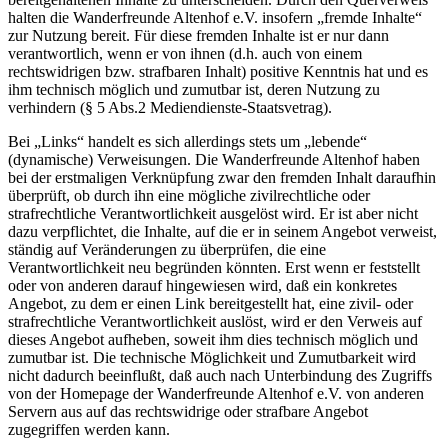
halten die Wanderfreunde Altenhof e.V. insofern „fremde Inhalte“
zur Nutzung bereit. Für diese fremden Inhalte ist er nur dann
verantwortlich, wenn er von ihnen (d.h. auch von einem
rechtswidrigen bzw. strafbaren Inhalt) positive Kenntnis hat und es
ihm technisch möglich und zumutbar ist, deren Nutzung zu
verhindern (§ 5 Abs.2 Mediendienste-Staatsvetrag).
Bei „Links“ handelt es sich allerdings stets um „lebende“
(dynamische) Verweisungen. Die Wanderfreunde Altenhof haben
bei der erstmaligen Verknüpfung zwar den fremden Inhalt daraufhin
überprüft, ob durch ihn eine mögliche zivilrechtliche oder
strafrechtliche Verantwortlichkeit ausgelöst wird. Er ist aber nicht
dazu verpflichtet, die Inhalte, auf die er in seinem Angebot verweist,
ständig auf Veränderungen zu überprüfen, die eine
Verantwortlichkeit neu begründen könnten. Erst wenn er feststellt
oder von anderen darauf hingewiesen wird, daß ein konkretes
Angebot, zu dem er einen Link bereitgestellt hat, eine zivil- oder
strafrechtliche Verantwortlichkeit auslöst, wird er den Verweis auf
dieses Angebot aufheben, soweit ihm dies technisch möglich und
zumutbar ist. Die technische Möglichkeit und Zumutbarkeit wird
nicht dadurch beeinflußt, daß auch nach Unterbindung des Zugriffs
von der Homepage der Wanderfreunde Altenhof e.V. von anderen
Servern aus auf das rechtswidrige oder strafbare Angebot
zugegriffen werden kann.