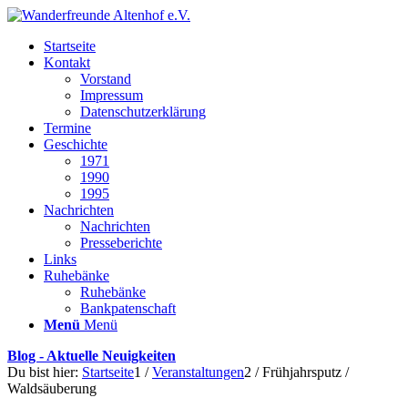
Startseite
Kontakt
Vorstand
Impressum
Datenschutzerklärung
Termine
Geschichte
1971
1990
1995
Nachrichten
Nachrichten
Presseberichte
Links
Ruhebänke
Ruhebänke
Bankpatenschaft
Menü
Menü
Blog - Aktuelle Neuigkeiten
Du bist hier:
Startseite
1
/
Veranstaltungen
2
/
Frühjahrsputz /
Waldsäuberung