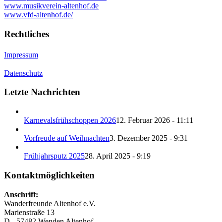
www.musikverein-altenhof.de
www.vfd-altenhof.de/
Rechtliches
Impressum
Datenschutz
Letzte Nachrichten
Karnevalsfrühschoppen 2026
12. Februar 2026 - 11:11
Vorfreude auf Weihnachten
3. Dezember 2025 - 9:31
Frühjahrsputz 2025
28. April 2025 - 9:19
Kontaktmöglichkeiten
Anschrift:
Wanderfreunde Altenhof e.V.
Marienstraße 13
D - 57482 Wenden Altenhof