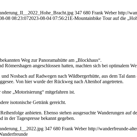
dwanderung_II__2022_Hohe_Bracht.jpg
347
680
Frank Weber
http://wa
08-08 08:23:07
2023-08-04 07:56:21
E-Mountainbike Tour auf die „Ho
unbekannten Weg zur Panoramahütte am „Blockhaus“.
d Römershagen angeschlossen hatten, machten sich bei optimalem Wett
und Nosbach auf Radwegen nach Wildbergerhütte, aus dem Tal dann d
iggesee. Von hier wurde der Rückweg nach Altenhof angetreten.
 ohne „Motorisierung“ mitgefahren ist.
ere isotonische Getränk gereicht.
r Reihenfolge anbieten. Ebenso stehen ausgesuchte Wanderungen auf 
d in der Tagespresse bekannt gegeben.
wanderung_I__2022.jpg
347
680
Frank Weber
http://wanderfreunde-al
Wanderfreunde