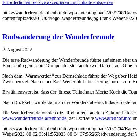
Erforderlichen Service akzeptieren und Inhalte entsperren
https://wanderfreunde-altenhof.de/wp-content/uploads/2022/08/Ra
content/uploads/2017/04/logo_wanderfreunde.jpg
Frank Weber
2022-
Radwanderung der Wanderfreunde
2. August 2022
Die erste Radwanderung der Wanderfreunde führte auf einem eher 
Eine schön gemischte Gruppe, der sich auch zwei Damen aus Olpe un
Nach dem „Warmwerden“ zur Dörnschlade führte der Weg über Heid 
Zwischenziel. Nach einer Rast Weiterfahrt über Iseringhausen zum B
Erwähnenswert ist, dass der jüngste Teilnehmer Moritz Koch die Tour
Nach Rückkehr wurde dann an der Wanderstube noch das ein oder and
Die Wanderfreunde werden die „Radtouren“ auch in Zukunft in lose
www.wanderfreunde-altenhof.de
, der Dorfseite
www.altenhof.info
un
https://wanderfreunde-altenhof.de/wp-content/uploads/2022/04/Rad
Weber
2022-08-02 08:41:55
2023-08-04 07:56:26
Radwanderung der 