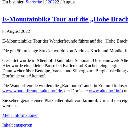
Du bist hier:
Startseite
1
/
2022
2
/
August
E-Mountainbike Tour auf die „Hohe Brac
8. August 2022
E-Mountainbike Tour der Wanderfreunde führte auf die „Hohe Bracht
Die gut 50km lange Strecke wurde von Andreas Koch und Monika Jun
Gestartet wurde in Altenhof. Dann über Schönau, Umspannwerk Alten
Hier wurde eine kleine Pause bei Kaffee und Kuchen eingelegt.
Dann weiter über Benolpe, Varste und Silberg zur „Bergbausiedlung A
Dorfmitte von Altenhof.
Die Wanderfreunde werden die „Radtouren“ auch in Zukunft in lose
www.wanderfreunde-altenhof.de
, der Dorfseite
www.altenhof.info
un
Sie sehen gerade einen Platzhalterinhalt von
komoot
. Um auf den eige
werden.
Mehr Informationen
Inhalt entsperren