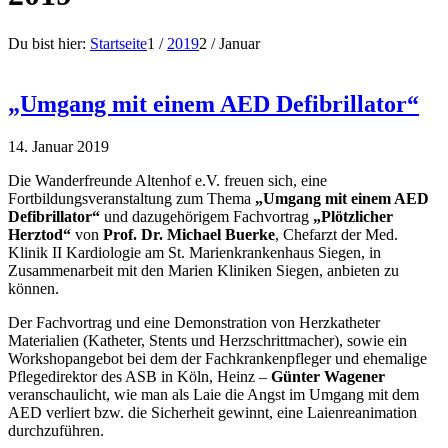
Du bist hier:
Startseite
1
/
2019
2
/
Januar
„Umgang mit einem AED Defibrillator“
14. Januar 2019
Die Wanderfreunde Altenhof e.V. freuen sich, eine
Fortbildungsveranstaltung zum Thema
„Umgang mit einem AED
Defibrillator“
und dazugehörigem Fachvortrag
„Plötzlicher
Herztod“
von
Prof. Dr. Michael Buerke
, Chefarzt der Med.
Klinik II Kardiologie am St. Marienkrankenhaus Siegen, in
Zusammenarbeit mit den Marien Kliniken Siegen, anbieten zu
können.
Der Fachvortrag und eine Demonstration von Herzkatheter
Materialien (Katheter, Stents und Herzschrittmacher), sowie ein
Workshopangebot bei dem der Fachkrankenpfleger und ehemalige
Pflegedirektor des ASB in Köln, Heinz –
Günter Wagener
veranschaulicht, wie man als Laie die Angst im Umgang mit dem
AED verliert bzw. die Sicherheit gewinnt, eine Laienreanimation
durchzuführen.