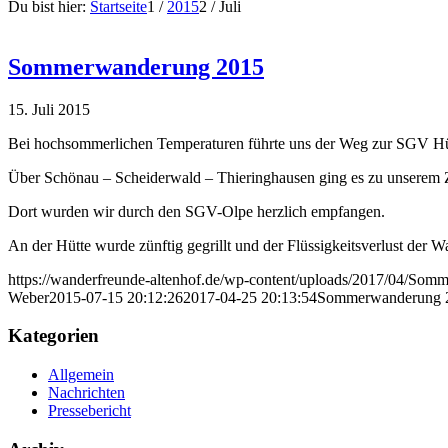
Du bist hier:
Startseite
1
/
2015
2
/
Juli
Sommerwanderung 2015
15. Juli 2015
Bei hochsommerlichen Temperaturen führte uns der Weg zur SGV H
Über Schönau – Scheiderwald – Thieringhausen ging es zu unserem Z
Dort wurden wir durch den SGV-Olpe herzlich empfangen.
An der Hütte wurde zünftig gegrillt und der Flüssigkeitsverlust der 
https://wanderfreunde-altenhof.de/wp-content/uploads/2017/04/So
Weber
2015-07-15 20:12:26
2017-04-25 20:13:54
Sommerwanderung 
Kategorien
Allgemein
Nachrichten
Pressebericht