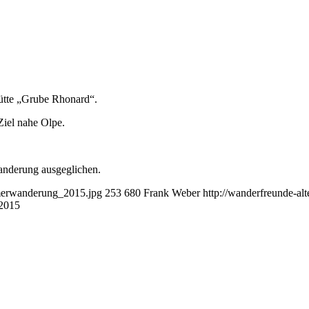
ütte „Grube Rhonard“.
iel nahe Olpe.
Wanderung ausgeglichen.
mmerwanderung_2015.jpg
253
680
Frank Weber
http://wanderfreunde-al
2015