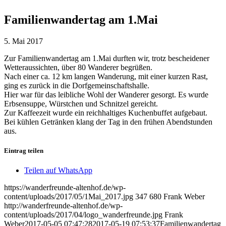
Familienwandertag am 1.Mai
5. Mai 2017
Zur Familienwandertag am 1.Mai durften wir, trotz bescheidener
Wetteraussichten, über 80 Wanderer begrüßen.
Nach einer ca. 12 km langen Wanderung, mit einer kurzen Rast,
ging es zurück in die Dorfgemeinschaftshalle.
Hier war für das leibliche Wohl der Wanderer gesorgt. Es wurde
Erbsensuppe, Würstchen und Schnitzel gereicht.
Zur Kaffeezeit wurde ein reichhaltiges Kuchenbuffet aufgebaut.
Bei kühlen Getränken klang der Tag in den frühen Abendstunden
aus.
Eintrag teilen
Teilen auf WhatsApp
https://wanderfreunde-altenhof.de/wp-
content/uploads/2017/05/1Mai_2017.jpg
347
680
Frank Weber
http://wanderfreunde-altenhof.de/wp-
content/uploads/2017/04/logo_wanderfreunde.jpg
Frank
Weber
2017-05-05 07:47:28
2017-05-19 07:53:37
Familienwandertag