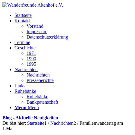
Startseite
Kontakt
Vorstand
Impressum
Datenschutzerklärung
Termine
Geschichte
1971
1990
1995
Nachrichten
Nachrichten
Presseberichte
Links
Ruhebänke
Ruhebänke
Bankpatenschaft
Menü
Menü
Blog - Aktuelle Neuigkeiten
Du bist hier:
Startseite
1
/
Nachrichten
2
/
Familienwandertag am
1.Mai