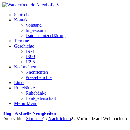
Startseite
Kontakt
Vorstand
Impressum
Datenschutzerklärung
Termine
Geschichte
1971
1990
1995
Nachrichten
Nachrichten
Presseberichte
Links
Ruhebänke
Ruhebänke
Bankpatenschaft
Menü
Menü
Blog - Aktuelle Neuigkeiten
Du bist hier:
Startseite
1
/
Nachrichten
2
/
Vorfreude auf Weihnachten